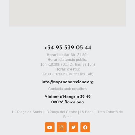
+34 93 339 05 44
Horari lectiu:
8h -21:30h
Horari d'atenció públic:
10h -18:30h
(Dx.i Dj. fins les 15h)
Horari d'estiu:
09:30 - 16:00h (Dv. fins les 14h)
info@sopenabarcelona.org
Contacta amb nosaltres
Violant d'Hongria 39-49
08028 Barcelona
L1 Plaça de Sants | L3 Plaça del Centre | L5 Badal | Tren Estació de
Sants