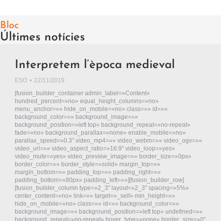
Bloc
Últimes notícies
Interpretem l’època medieval
ESO
22/11/2019
[fusion_builder_container admin_label=»Content»
hundred_percent=»no» equal_height_columns=»no»
menu_anchor=»» hide_on_mobile=»no» class=»» id=»»
background_color=»» background_image=»»
background_position=»left top» background_repeat=»no-repeat»
fade=»no» background_parallax=»none» enable_mobile=»no»
parallax_speed=»0.3″ video_mp4=»» video_webm=»» video_ogv=»»
video_url=»» video_aspect_ratio=»16:9″ video_loop=»yes»
video_mute=»yes» video_preview_image=»» border_size=»0px»
border_color=»» border_style=»solid» margin_top=»»
margin_bottom=»» padding_top=»» padding_right=»»
padding_bottom=»80px» padding_left=»»][fusion_builder_row]
[fusion_builder_column type=»2_3″ layout=»2_3″ spacing=»5%»
center_content=»no» link=»» target=»_self» min_height=»»
hide_on_mobile=»no» class=»» id=»» background_color=»»
background_image=»» background_position=»left top» undefined=»»
background_repeat=»no-repeat» hover_type=»none» border_size=»0″