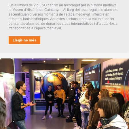
Els alumnes de 2 d’ESO han fet un recorregut per la història medieval
al Museu d'Història de Catalunya. Al llarg del recorregut, els alumnes
escenifiquen diversos moments de l’etapa medieval i interpreten
diferents fonts històriques. Aquestes accions tenen la voluntat de fer
pensar als alumnes, de donar-los claus interpretatives i d’ajudar-los a
transportar-se a l’època medieval.
Llegir-ne més