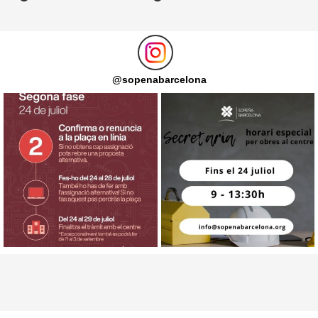
@
sopenabarcelona