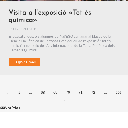
Visita a l’exposició «Tot és
química»
ESO
08/11/2019
El passat dijous, els alumnes de 4t d'ESO van anar al Museu de la
Ciència i la Tècnica de Terrassa i van gaudir de l'exposició "Tot és
química" amb motiu de l'Any Internacional de la Taula Periòdica dels
Elements Químics.
Llegir-ne més
←
1
…
68
69
70
71
72
…
206
→
Notícies