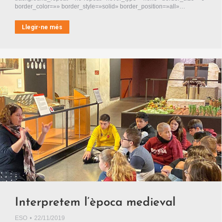
border_color=»» border_style=»solid» border_position=»all»…
Llegir-ne més
Interpretem l’època medieval
ESO
22/11/2019