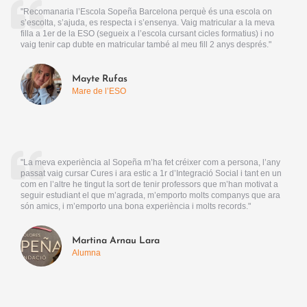
"Recomanaria l’Escola Sopeña Barcelona perquè és una escola on
s’escolta, s’ajuda, es respecta i s’ensenya. Vaig matricular a la meva
filla a 1er de la ESO (segueix a l’escola cursant cicles formatius) i no
vaig tenir cap dubte en matricular també al meu fill 2 anys després."
Mayte Rufas
Mare de l’ESO
"La meva experiència al Sopeña m’ha fet créixer com a persona, l’any
passat vaig cursar Cures i ara estic a 1r d’Integració Social i tant en un
com en l’altre he tingut la sort de tenir professors que m’han motivat a
seguir estudiant el que m’agrada, m’emporto molts companys que ara
són amics, i m’emporto una bona experiència i molts records."
Martina Arnau Lara
Alumna